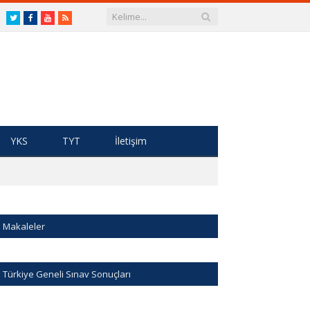
Twitter
Facebook
Youtube
RSS
YKS
TYT
İletişim
Makaleler
Türkiye Geneli Sınav Sonuçları