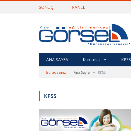
SONUÇ
PANEL
ANA SAYFA
Kurumsal
KPSS
»
Buradasınız :
Ana Sayfa
KPSS
KPSS