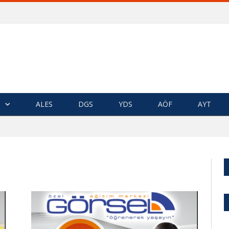
ALES
DGS
YDS
AÖF
AYT